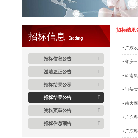
招标结果
招标信息
Bidding
•
广东农
招标信息公告
•
肇庆三
澄清更正公告
•
岭南集
招标结果公示
•
汕头大
招标结果公告
•
南大商
资格预审公告
•
广东粤
招标信息预告
•
广东粤