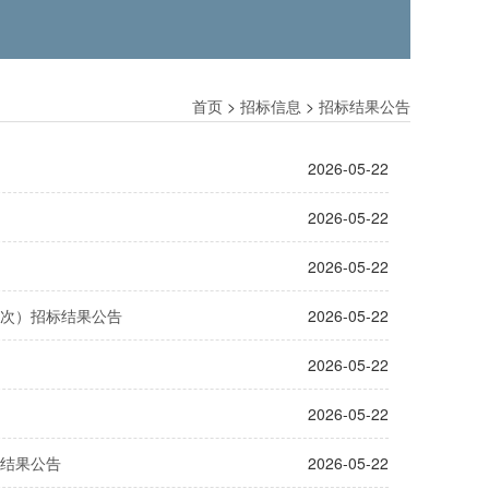
首页
>
招标信息
>
招标结果公告
2026-05-22
2026-05-22
2026-05-22
次）招标结果公告
2026-05-22
2026-05-22
2026-05-22
结果公告
2026-05-22