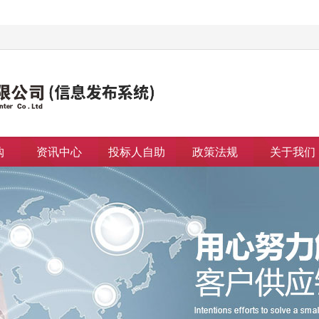
购
资讯中心
投标人自助
政策法规
关于我们