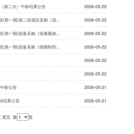
测（第二次）中标结果公告
2026-05-22
第一期)第二批项目采购（流...
2026-05-22
第一期)设备采购（病毒载体...
2026-05-22
第一期)设备采购（细胞制剂...
2026-05-22
2026-05-22
2026-05-22
中标公告
2026-05-21
招标结果公告
2026-05-21
页
尾页
第
页