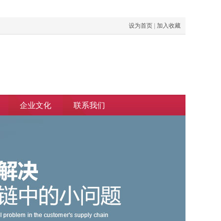
设为首页
|
加入收藏
企业文化
联系我们