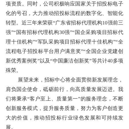
项资质。同时，公司积极响应国家关于招投标电子
化的号召，大力推动招投标流程的数字化、智能化
转型。近三年来荣获“广东省招标代理机构10强前三
强”“国有招标代理机构30强”“国企采购项目招标代
理十佳机构”“军队采购项目招标代理十佳机构”“全
流程电子招投标平台用户满意奖”“全国企业党建创
新优秀案例奖”以及“中国廉洁创新奖”等共计40多项
殊荣。
展望未来，招标中心将全面贯彻新发展理念，
肩负国企使命，砥砺前行，向高质量发展迈进。我
们将秉承“客户至上、质量第一”的服务理念，不断
创新服务模式，提升服务质量，努力为客户创造更
大的价值，推动招投标行业绿色发展和可持续发
展。