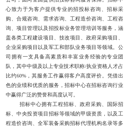
心致力于为客户提供专业的招投标咨询、招标采
购、合规咨询、需求咨询、工程造价咨询、工程咨
询、项目管理以及招投标业务管理培训等服务，涵
盖各类工程建设项目、技改项目、政府采购项目、
企业采购项目以及军工和部队业务项目等领域。公
司拥有一支具备高素质和丰富业务经验的专业团
队，其中中级及以上专业技术职称/执业资格人才占
比约60%，其服务工作赢得客户高度评价。凭借出
色的业绩和优质的服务，招标中心在招标咨询行业
中赢得广泛的赞誉和高度认可。
招标中心拥有工程招标、政府采购、国际招
标、中央投资项目招标等领域的甲级资质，以及工
程造价咨询、全军装备采购招标代理机构名录等多