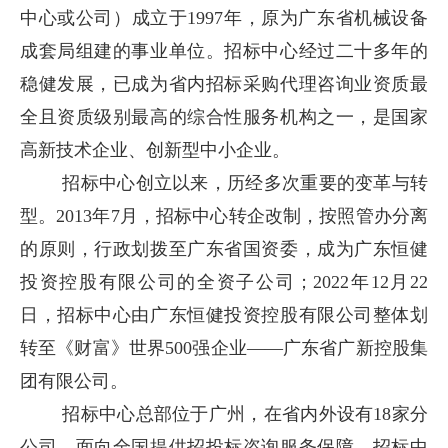
中心或公司）成立于1997年，原为广东省机械设备
成套局组建的事业单位。招标中心经过二十多年的
稳健发展，已成为省内招标采购代理咨询业资质最
全且资质级别最高的综合性服务机构之一，是国家
高新技术企业、创新型中小企业。
招标中心创立以来，历经多次重要的变革与转
型。2013年7月，招标中心转企改制，按照管办分离
的原则，行政划拨至广东省国资委，成为广东恒健
投资控股有限公司的全资子公司；2022年12月22
日，招标中心由广东恒健投资控股有限公司整体划
转至《财富》世界500强企业——广东省广新控股集
团有限公司。
招标中心总部位于广州，在省内外设有18家分
公司，面向全国提供招投标咨询服务保障。招标中