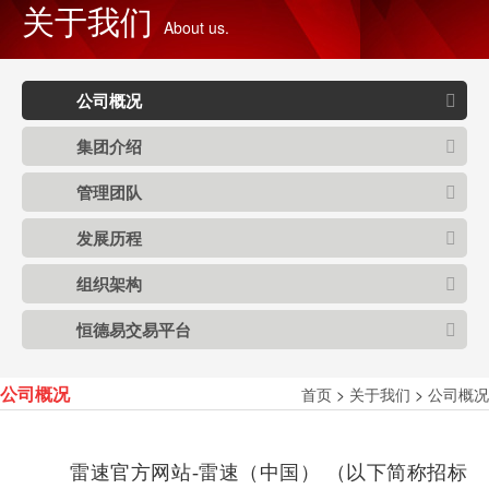
关于我们
About us.
公司概况
集团介绍
管理团队
发展历程
组织架构
恒德易交易平台
首页
>
关于我们
>
公司概况
公司概况
雷速官方网站-雷速（中国） （以下简称招标