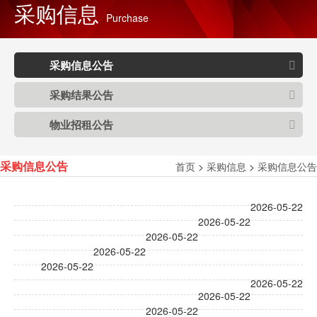
采购信息
Purchase
采购信息公告
采购结果公告
物业招租公告
首页
>
采购信息
>
采购信息公告
采购信息公告
2026-05-22
2026-05-22
2026-05-22
2026-05-22
2026-05-22
2026-05-22
2026-05-22
2026-05-22