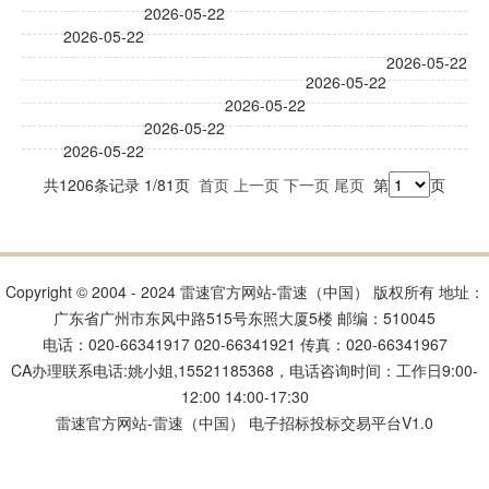
2026-05-22
2026-05-22
2026-05-22
2026-05-22
2026-05-22
2026-05-22
2026-05-22
共1206条记录 1/81页
首页
上一页
下一页
尾页
第
页
Copyright © 2004 - 2024 雷速官方网站-雷速（中国） 版权所有 地址：
广东省广州市东风中路515号东照大厦5楼 邮编：510045
电话：020-66341917 020-66341921 传真：020-66341967
CA办理联系电话:姚小姐,15521185368，电话咨询时间：工作日9:00-
12:00 14:00-17:30
雷速官方网站-雷速（中国） 电子招标投标交易平台V1.0