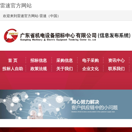
雷速官方网站
欢迎来到雷速官方网站-雷速（中国）
首 页
招标信息
采购信息
电子采购
资讯中心
投标人自助
政策法规
关于我们
企业文化
联系我们