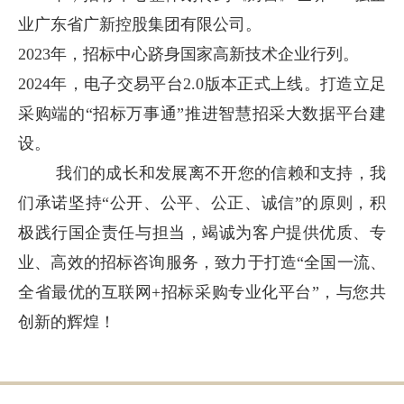
业广东省广新控股集团有限公司。
2023年，招标中心跻身国家高新技术企业行列。
2024年，电子交易平台2.0版本正式上线。打造立足
采购端的“招标万事通”推进智慧招采大数据平台建
设。
我们的成长和发展离不开您的信赖和支持，我
们承诺坚持“公开、公平、公正、诚信”的原则，积
极践行国企责任与担当，竭诚为客户提供优质、专
业、高效的招标咨询服务，致力于打造“全国一流、
全省最优的互联网+招标采购专业化平台”，与您共
创新的辉煌！