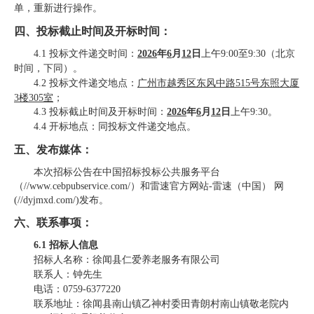
单，重新进行操作。
四、
投标
截止
时间
及开标时间
：
4.1 投标
文件
递交时间：
2026
年
6
月
12
日
上午
9:00
至
9:30
（
北京
时间，下同
）
。
4.2 投标
文件
递交地点：
广州市越秀区东风中路
515号东照大厦
3楼305室
；
4.3 投标截止
时间
及开标时间：
2026
年
6
月
12
日
上午
9:30。
4.4 开标地点：同
投标
文件递交地点。
五
、
发布
媒体
：
本次招标公告在中国招标投标公共服务平台
（
//www.cebpubservice.com/）
和
雷速官方网站-雷速（中国）
网
(
//
dyjmxd.com
/
)发布。
六、联系事项：
6
.1 招标人
信息
招标人
名称
：徐闻县仁爱养老服务有限公司
联系人：钟先生
电话：
0759-6377220
联系地址：徐闻县南山镇乙神村委田青朗村南山镇敬老院内