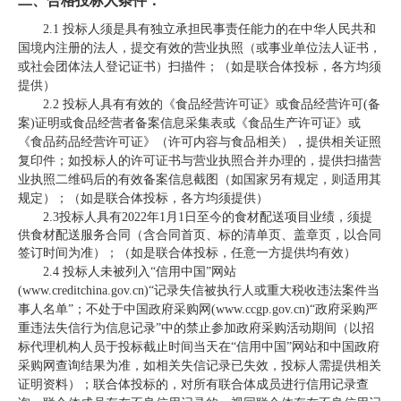
二、合格
投标
人条件：
2.1 投标人须是具有独立承担民事责任能力的在中华人民共和
国境内注册的法人，提交有效的营业执照（或事业单位法人证书，
或社会团体法人登记证书）扫描件；
（如是联合体投标，各方均须
提供）
2.2
投标人具有有效的《食品经营许可证》或食品经营许可
(备
案)证明或食品经营者备案信息采集表或《食品生产许可证》或
《食品药品经营许可证》（许可内容与食品相关）
，提供相关证照
复印件；如投标人的许可证书与营业执照合并办理的，提供扫描营
业执照二维码后的有效备案信息截图
（如国家另有规定，则适用其
规定）；（如是联合体投标，各方均须提供）
2.3
投标人具有
2022年1月1日至今的食材配送项目业绩，须提
供食材配送服务合同（含合同首页、标的清单页、盖章页，以合同
签订时间为准）；
（
如是联合体投标，任意一方提供均有效
）
2.4 投标人
未被列入
“信用中国”网站
(www.creditchina.gov.cn)“记录失信被执行人或重大税收违法案件当
事人名单
”
；不处于中国政府采购网
(www.ccgp.gov.cn)“政府采购严
重违法失信行为信息记录”中的禁止参加政府采购活动期间
（
以
招
标代理机构人员
于投标截止时间当天在
“
信用中国
”
网站
和中国政府
采购网
查询结果为准，如相关失信记录已失效，
投标人
需提供相关
证明资料）；联合体投标的，对所有联合体成员进行信用记录查