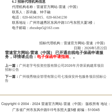
6
.2 招标代理机构
信息
代理机构
名称：
雷速官方网站-雷速（中国）
联系人：
苏诗鑫、钟子融
电话：
020-66341915、020-66341230
联系地址：广州市越秀区东风中路
515号东照大厦5楼；
电子邮箱：
zbzxdept5
@163.com
招标代理机构
：雷速官方网站-雷速（中国）
日期：
2026年
5
月
22
日
雷速官方网站-雷速（中国） 已开通在线电子保函申请服
务，详情请点击：
电子保函申请指南
、。
广州老字号投资控股有限公司2026年月饼采购建库项目
上一篇：
招标公告
广州领秀物业管理有限公司七项保安外包服务项目招标公
下一篇：
告
Copyright © 2004 - 2024 雷速官方网站-雷速（中国） 版权所有 地址：
广东省广州市东风中路515号东照大厦5楼 邮编：510045