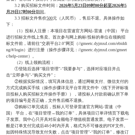
3.2
购买招标文件时间：
2026年
5
月
23
日
09
时
0
0
分
起至
2026年
5
月
29
日
17
时
00
分
期间
。
3.3
招标
文件
售价
500
元（人民币）
，
售后不退
。
具体操作如
下：
（
1
）
投标人注册：
本项目在雷速官方网站-雷速（中国） 平台
进行招标文件线上售卖。首次参与网上购标
/投标的单位在领购招
标文件前，请前往“交易平台2.0”网页（//gmeetc.dyjmxd.com/
ebiddi
ng
/#/login）进行注册（操作步骤详见：//gmeetc.dyjmxd.com/gmeet
c/help-center）。
（
2
）
线上领购流程
：
①登陆后选择“项目管理”-“我要参与”，选择对应项目并点
击“立即参与”-“购买文件”；
②根据实际情况，填写具体信息，通过网银支付、微信支付的
方式完成购买手续（操作步骤详见平台常用文件中《线下开评标项
目投标人购买招标文件操作手册》），请投标人付款前确认所下单
的项目编号是否正确，文件售后概不退换。
③购标
订单
完成后，投标人可登录雷速官方网站-雷速（中
国） 平台，在
“项目管理→我的订单”，具体项目订单详情页下载电
子发票。我中心只开具对应金额电子增值税普通发票。电子发票一
般是订单支付完成后48小时内开具，格式为不可修改的PDF文件。
如因特殊情况导致支付失败，点击“项目管理”-“我的订单”，修改订