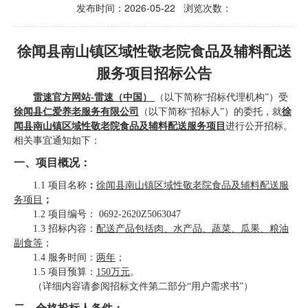
发布时间：2026-05-22 浏览次数：
徐闻县南山镇区域性敬老院食品及辅料配送
服务项目
招标公告
雷速官方网站-雷速（中国）
（以下简称
“招标代理机构”）受
徐闻县仁爱养老服务有限公司
（以下简称
“招标人”）的委托，就
徐
闻县南山镇区域性敬老院食品及辅料配送服务项目
进行
公开招标
。
相关事宜通知如下：
一、项目
概况
：
1.1 项目名称
：
徐闻县南山镇区域性敬老院食品及辅料配送服
务项目
；
1.2
项目编号：
0692-2620Z5063047
1.3
招标内容：
配送产品包括肉、水产品、蔬菜、瓜果、粮油
副食等
；
1.
4
服务时间
：
两年
；
1.5 项目预算：
150万元
。
（详细内容请参阅招标文件第二部分
“用户需求书”）