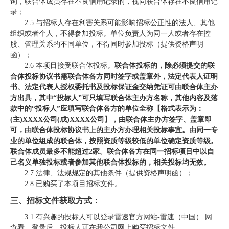
询，联合体成员存在不良信用记录的，视同联合体存在不良信用记
录
；
2.
5
与招标人存在利害关系可能影响招标公正性的法人、其他
组织或者个人，不得参加投标。单位负责人为同一人或者存在控
股、管理关系的不同单位，不得同时参加投标（提供资格声明
函）
；
2.6
本项目接受联合体投标
。
联合体投标的，除必须提交的联
合体投标协议书需联合体各方同时签字或盖章外，法定代表人证明
书、法定代表人授权委托书及投标保证金交纳凭证可由联合体主办
方出具，其中
“投标人”可只填写联合体主办方名称，其他内容及落
款中的“投标人”应填写联合体各方的单位全称【格式表示为：
(主)XXXX公司(成)XXXX公司】，由联合体主办方签字、盖章即
可
，
由联合体投标协议书上的主办方办理相关投标事宜。由同一专
业的单位组成的联合体，按照资质等级较低的单位确定资质等级。
联合体成员最多不能超过
2家。联合体各方在同一招标项目中以自
己名义单独投标或者参加其他联合体投标的，相关投标均无效
。
2.7
法律、法规规定的其他条件
（提供资格声明函）
；
2.8 已购买了本项目招标文件。
三、
招标
文件
获取方式
：
3.1
有兴趣的投标人可以登录雷速官方网站-雷速（中国） 网
查看。登录后，投标人可在我公司网上购买招标文件。