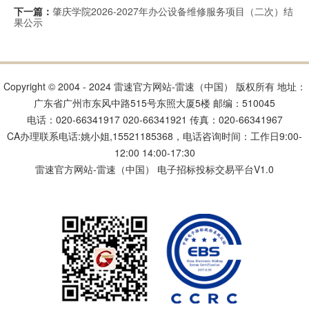
肇庆学院2026-2027年办公设备维修服务项目（二次）结
下一篇：
果公示
Copyright © 2004 - 2024 雷速官方网站-雷速（中国） 版权所有 地址：
广东省广州市东风中路515号东照大厦5楼 邮编：510045
电话：020-66341917 020-66341921 传真：020-66341967
CA办理联系电话:姚小姐,15521185368，电话咨询时间：工作日9:00-
12:00 14:00-17:30
雷速官方网站-雷速（中国） 电子招标投标交易平台V1.0