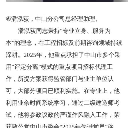
⑥
潘泓荻，中山分公司总经理助理。
潘泓荻同志秉持
“
专业立身、服务为
本
”
的理念，在工程招标及前期咨询领域持续
深耕。
2025
年，他重点承担了中山市多个采
用
“
评定分离
”
模式的重点项目招标代理工
作，所提方案
获得
监管部门与业主
单位
认
可，大部分项目已顺利实施。在专业上，他
利用业余时间系统学习，通过二级建造师考
试，他将参政议政的严谨作风融入工作，荣
获致公党中山市委会
“2025
年先进党员
”
称