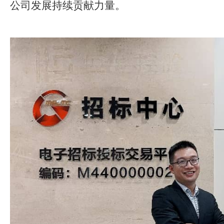
公司发展持续贡献力量。