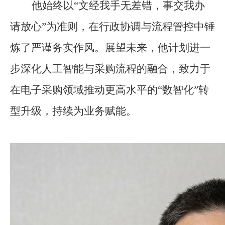
他始终以
“
文经我手无差错，事交我办
请放心
”
为准则，在行政协调与流程管控中锤
炼了严谨务实作风。
展望
未来，他计划进一
步深化人工智能与采购流程的融合，致力于
在电子采购领域推动更高水平的
“
数智化
”
转
型升级，持续为业务赋能。