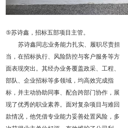
⑤
苏诗鑫，招标五部项目主管。
苏诗鑫同志业务能力扎实、履职尽责担
当，在招标执行、风险防控与客户服务等方
面表现突出。其经办业务覆盖政采、工程、
部队、企业招标等多领域，均高效完成指
标，并主动协助同事、配合跨部门协作，展
现了优秀的职业素养。面对复杂项目与难回
款情况，他凭借专业能力妥善处置风险，多