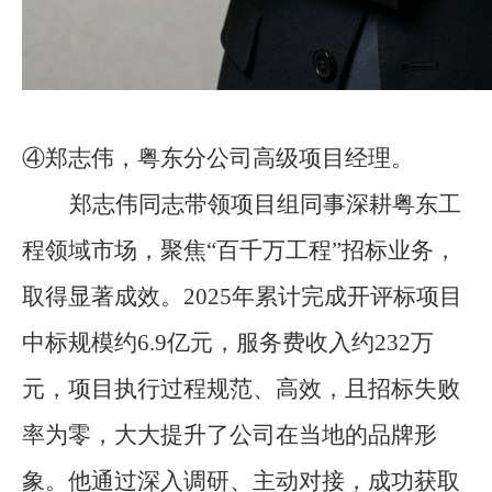
④
郑志伟，粤东分公司高级项目经理。
郑志伟同志带领项目组同事深耕粤东工
程领域市场，聚焦
“
百千万工程
”
招标业务，
取得显著成效。
2025
年累计完成开评标项目
中标规模约
6.9
亿元，服务费收入约
232
万
元，项目执行过程规范、高效，且招标失败
率为零，大大提升了公司在当地的品牌形
象。他通过深入调研、主动对接，成功获取