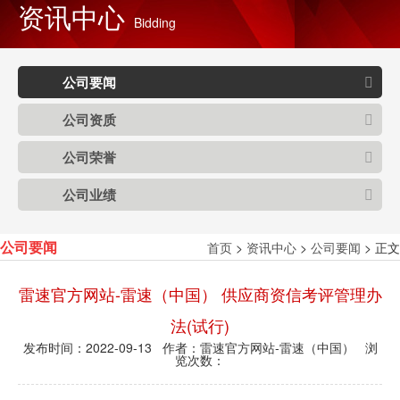
资讯中心
Bidding
公司要闻
公司资质
公司荣誉
公司业绩
首页
>
资讯中心
>
公司要闻
> 正文
公司要闻
雷速官方网站-雷速（中国） 供应商资信考评管理办
法(试行)
发布时间：2022-09-13 作者：雷速官方网站-雷速（中国） 浏
览次数：