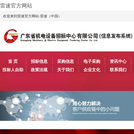
雷速官方网站
欢迎来到雷速官方网站-雷速（中国）
首 页
招标信息
采购信息
电子采购
资讯中心
投标人自助
政策法规
关于我们
企业文化
联系我们