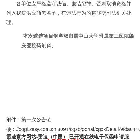
各单位应严格遵守诚信、廉洁纪律、否则取消资格并
列入我院供应商黑名单，有违法行为的将移交司法机关处
理。
本次
遴选
项目解释权归属中山大学附属第三医院
肇
·
庆医院
药剂科。
附件：第一次公告链
接：//cggl.zssy.com.cn:8091/cgzb/portal/cgxxDetail/9fda
雷速官方网站-雷速（中国） 已开通在线电子保函申请服