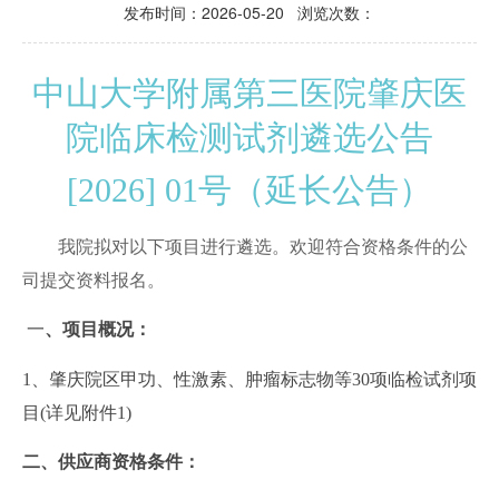
发布时间：2026-05-20 浏览次数：
中山大学附属第三医院肇庆医
院
临床检测试剂
遴选
公告
[202
6
]
01
号
（
延长公告
）
我院拟对以下项目进行
遴选
。欢迎符合资格条件的
公
司
提交资料报名
。
一
、项目概况：
1、肇庆院区甲功、性激素、肿瘤标志物等30项临检试剂项
目
(详见附件
1
)
二、供应商资格条件：